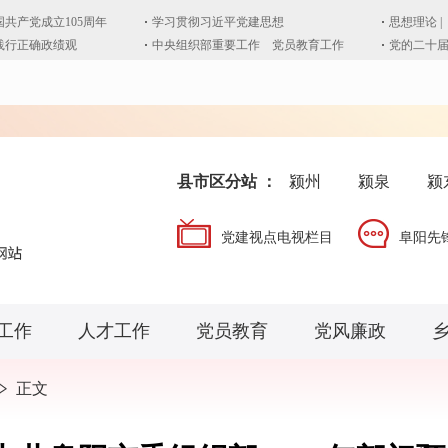
县市区分站 ：
颍州
颍泉
颍
党建视点电视栏目
阜阳先
工作
人才工作
党员教育
党风廉政
正文