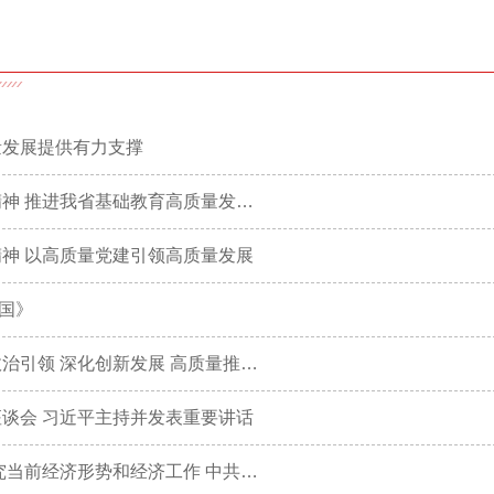
量发展提供有力支撑
省委常委会会议强调 深入学习贯彻习近平总书记重要指示精神 推进我省基础教育高质量发展侨务工作提质增效
神 以高质量党建引领高质量发展
国》
习近平在中共中央政治局第二十七次集体学习时强调 强化政治引领 深化创新发展 高质量推进国防和军队现代化
谈会 习近平主持并发表重要讲话
中共中央政治局召开会议 决定召开二十届五中全会 分析研究当前经济形势和经济工作 中共中央总书记习近平主持会议