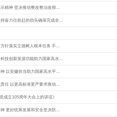
省委常委会会议强调 深入学习贯彻习近平总书记重要讲话指示精神 坚决推动整改整治改彻底改到位见实效
梁言顺强调：紧盯短板聚焦重点以创新思维破解发展难题 保持奋力往前赶的劲头确保完成全年目标任务
习近平对基础教育工作作出重要指示强调 全面贯彻党的教育方针落实立德树人根本任务 不断开创基础教育高质量发展新局面
梁言顺强调：深入学习贯彻习近平总书记重要讲话精神 提升科技创新策源功能助力国家高水平科技自立自强
省委常委会会议强调 深入学习贯彻习近平总书记重要讲话精神 以安徽担当助力国家高水平科技自立自强
梁言顺在省委专题会议上强调 进一步提高站位拧紧发条强化责任 以更高标准更严要求推动集中整治取得明显成效
党成立105周年大会上的讲话》
省委常委会会议强调 深入学习贯彻习近平总书记重要指示精神 更好统筹发展和安全坚决防止重特大事故发生