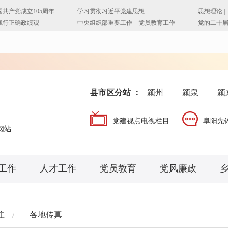
县市区分站 ：
颍州
颍泉
颍
党建视点电视栏目
阜阳先
工作
人才工作
党员教育
党风廉政
注
各地传真