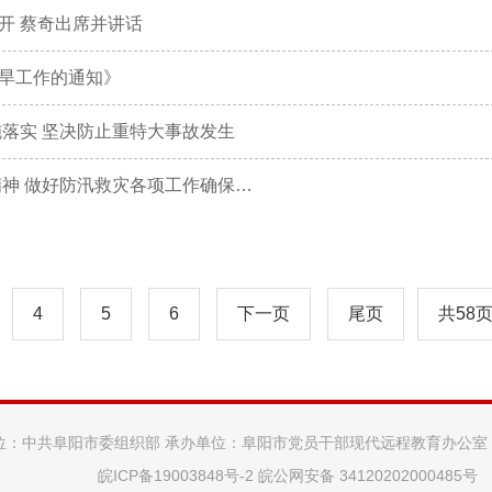
开 蔡奇出席并讲话
旱工作的通知》
落实 坚决防止重特大事故发生
省委常委会会议强调 深入学习贯彻习近平总书记重要指示精神 做好防汛救灾各项工作确保人民群众生命财产安全
4
5
6
下一页
尾页
共58
位：中共阜阳市委组织部 承办单位：阜阳市党员干部现代远程教育办公室
皖ICP备19003848号-2
皖公网安备 34120202000485号