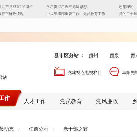
县市区分站 ：
颍州
颍泉
颍
党建视点电视栏目
阜阳先
工作
人才工作
党员教育
党风廉政
员动态
任前公示
老干部之窗