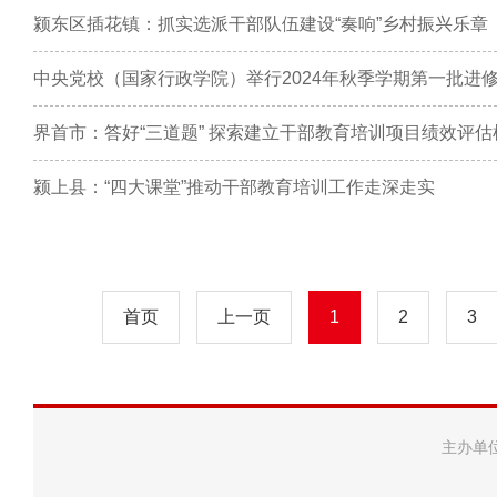
颍东区插花镇：抓实选派干部队伍建设“奏响”乡村振兴乐章
中央党校（国家行政学院）举行2024年秋季学期第一批进
界首市：答好“三道题” 探索建立干部教育培训项目绩效评估
颍上县：“四大课堂”推动干部教育培训工作走深走实
首页
上一页
1
2
3
主办单