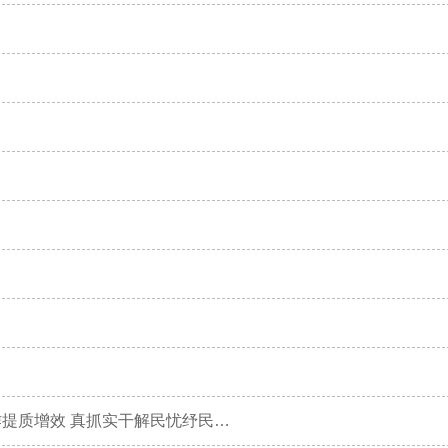
刘玉杰在市委信访工作专题会上强调 攻坚克难推动信访工作提质增效 真抓实干解民忧纾民困暖民心