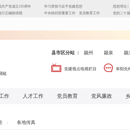
县市区分站 ：
颍州
颍泉
颍
党建视点电视栏目
阜阳先
工作
人才工作
党员教育
党风廉政
注
各地传真