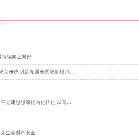
展持续向上向好
刘玉杰在开展“八一”双拥慰问时强调 大力弘扬军爱民民拥军光荣传统 巩固拓展全国双拥模范城创建成果
刘玉杰在市委理论学习中心组学习会议上强调 持续推动习近平党建思想深化内化转化 以高质量党建引领高质量发展
群众生命财产安全