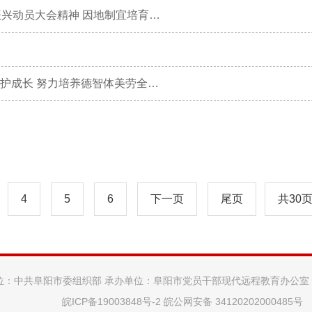
刘玉杰在市委专题会议上强调 认真落实支持皖北地区全面振兴动员大会精神 因地制宜培育壮大县域主导产业
刘玉杰“六一”前夕看望少年儿童时表示 用爱温暖童心 用心呵护成长 努力培养德智体美劳全面发展的新时代好少年
4
5
6
下一页
尾页
共30
位：中共阜阳市委组织部 承办单位：阜阳市党员干部现代远程教育办公室
皖ICP备19003848号-2
皖公网安备 34120202000485号