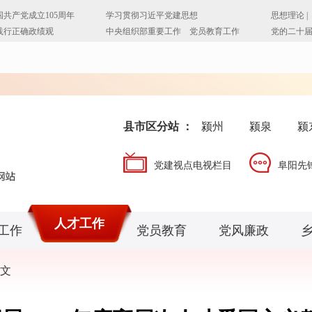
县市区分站 ：
颍州
颍泉
颍
党建视点电视栏目
阜阳先
人才工作
工作
党员教育
党风廉政
文