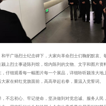
平广场烈士纪念碑下，大家向革命烈士们鞠躬默哀、敬
在颍上烈士事迹陈列馆，馆内陈列的文物、文字和图片资
注，仔细观看每一幅图片每一个展品，详细聆听颍淮大地
后大家在鲜红党旗面前，高高举起右拳，重温入党誓词。
不忘初心、牢记使命，坚决做到对党忠诚、服务人民，