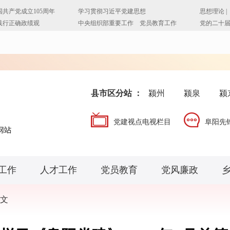
县市区分站 ：
颍州
颍泉
颍
党建视点电视栏目
阜阳先
工作
人才工作
党员教育
党风廉政
文