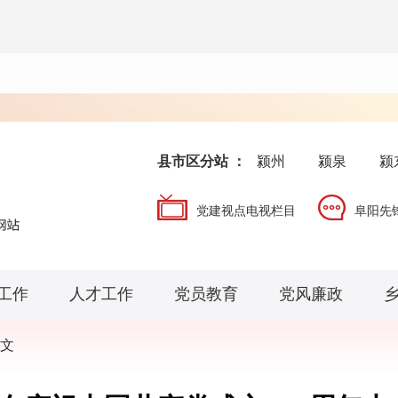
县市区分站 ：
颍州
颍泉
颍
党建视点电视栏目
阜阳先
工作
人才工作
党员教育
党风廉政
文