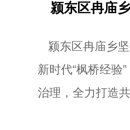
颍东区冉庙乡
颍东区冉庙乡坚
新时代“枫桥经验
治理，全力打造