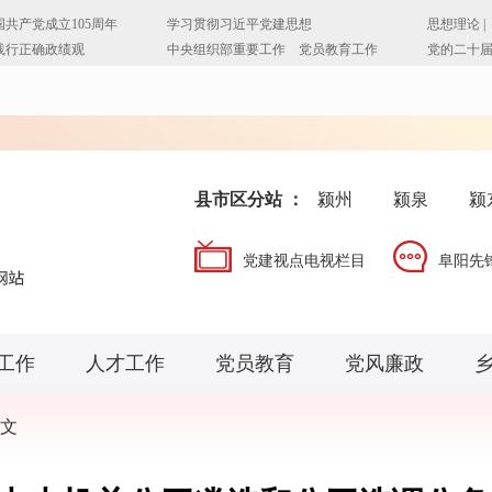
县市区分站 ：
颍州
颍泉
颍
党建视点电视栏目
阜阳先
工作
人才工作
党员教育
党风廉政
文