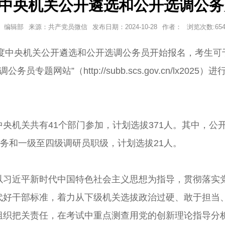
年度中央机关公开遴选和公开选调公
编辑部
来源：共产党员微信
发布日期：
2024-10-28
作者：
浏览次数:
65
央机关公开遴选和公开选调公务员开始报名，考生可于10月2
员专题网站”（http://subb.scs.gov.cn/lx20
。
机关共有41个部门参加，计划选拔371人。其中，公
职务和一级至四级调研员职级，计划选拔21人。
近平新时代中国特色社会主义思想为指导，贯彻落实党
代好干部标准，着力从下级机关选拔政治过硬、敢于担当
组织把关责任，在考试中重点测查用党的创新理论指导分