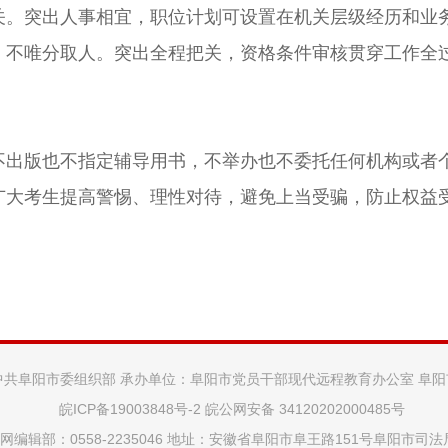
关。突出人事相宜，职位计划可设置在机关层级经历和业
、不唯分取人。突出全程把关，资格条件审核贯穿工作全
版也不指定辅导用书，不举办也不委托任何机构或者个
广大考生提高警惕、理性对待，避免上当受骗，防止权益
中共阜阳市委组织部 承办单位：阜阳市党员干部现代远程教育办公室 阜
皖ICP备19003848号-2
皖公网安备 34120202000485号
网编辑部：0558-2235046 地址：安徽省阜阳市阜王路151号阜阳市司