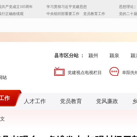
县市区分站 ：
颍州
颍泉
颍
党建视点电视栏目
阜阳先
工作
人才工作
党员教育
党风廉政
文