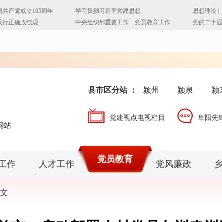
县市区分站 ：
颍州
颍泉
颍
党建视点电视栏目
阜阳先
党员教育
工作
人才工作
党风廉政
文