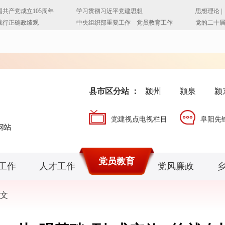
县市区分站 ：
颍州
颍泉
颍
党建视点电视栏目
阜阳先
党员教育
工作
人才工作
党风廉政
文