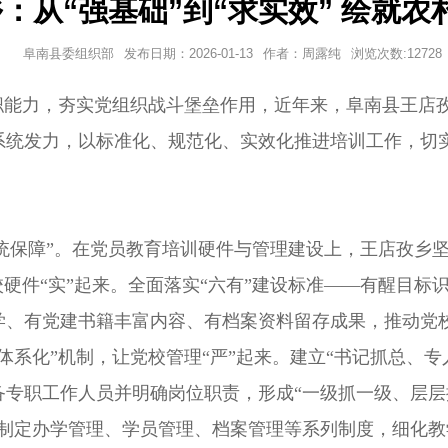
：从“强基础”到“求实效” 绘就
阜南县委组织部
发布日期：
2026-01-13
作者：
周露纯
浏览次数:
12728
能力，夯实党组织战斗堡垒作用，近年来，阜南县王店
系统发力，以标准化、规范化、实效化推进培训工作，切
统保障”。
在党员教育培训硬件与管理建设上，王店孜乡坚
校硬件“实”起来。全面落实“六有”建设标准——有醒目
、有党建书籍丰富内容、有档案资料留存成果，推动党校阵
体系化”机制，让党校管理“严”起来。建立“书记抓总、
专职工作人员并明确岗位职责，形成“一级抓一级、层层
统制定办学管理、学员管理、档案管理等系列制度，细化