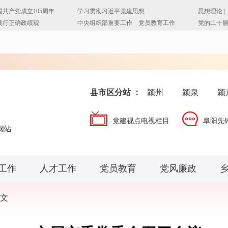
县市区分站 ：
颍州
颍泉
颍
党建视点电视栏目
阜阳先
工作
人才工作
党员教育
党风廉政
文