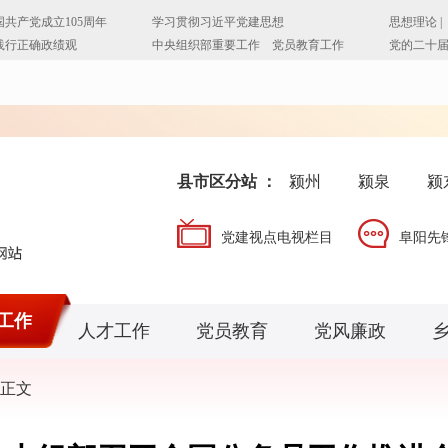
县市区分站 ：
颍州
颍泉
颍
党建视点电视栏目
阜阳先
工作
人才工作
党员教育
党风廉政
正文