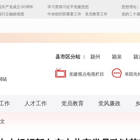
县市区分站 ：
颍州
颍泉
颍
党建视点电视栏目
阜阳先
工作
人才工作
党员教育
党风廉政
文