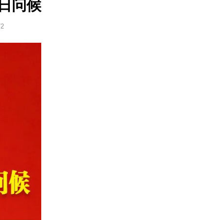
日问候
72