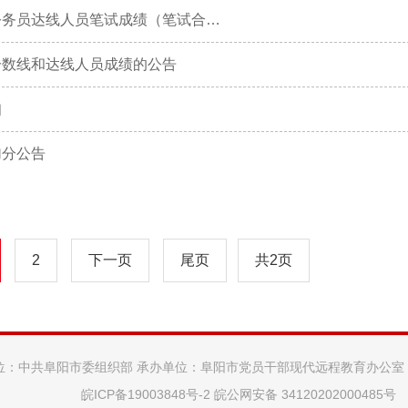
关于公布阜阳市2023年面向优秀村干部考试录用乡镇机关公务员达线人员笔试成绩（笔试合成成绩）的公告
分数线和达线人员成绩的公告
知
加分公告
2
下一页
尾页
共2页
位：中共阜阳市委组织部 承办单位：阜阳市党员干部现代远程教育办公室
皖ICP备19003848号-2
皖公网安备 34120202000485号