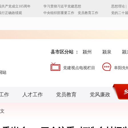
县市区分站 ：
颍州
颍泉
颍
党建视点电视栏目
阜阳先
工作
人才工作
党员教育
党风廉政
文