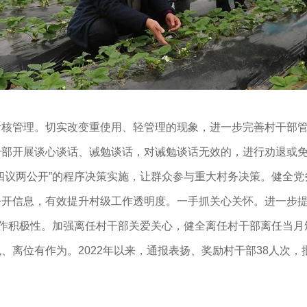
管理。切实改变重使用、轻管理的现象，进一步完善村干部管
部开展谈心谈话、诫勉谈话，对诫勉谈话无效的，进行劝退或免
四议两公开”的程序决策实施，让群众参与重大村务决策。健全
公开信息，有效提升村级工作透明度。一手抓关心关怀。进一步
工作积极性。加强离任村干部关爱关心，健全离任村干部离任当
、离位有作为。2022年以来，通报表扬、奖励村干部38人次，