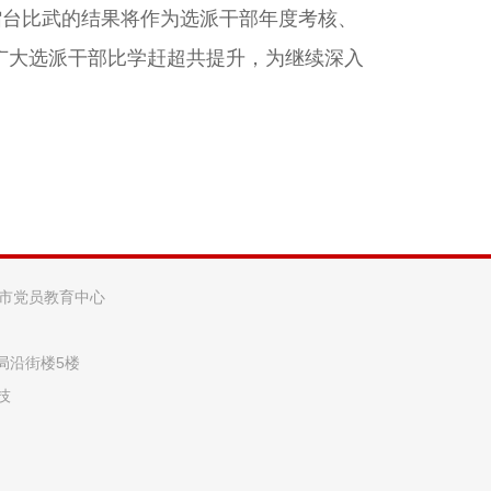
擂台比武的结果将作为选派干部年度考核、
广大选派干部比学赶超共提升，为继续深入
阳市党员教育中心
法局沿街楼5楼
技