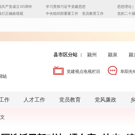
县市区分站 ：
颍州
颍泉
颍
党建视点电视栏目
阜阳先
工作
人才工作
党员教育
党风廉政
文