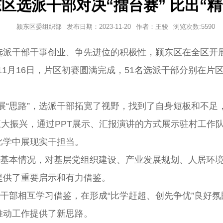
区选派干部对决“擂台赛” 比出“精
颍东区委组织部
发布日期：
2023-11-20
作者：
王骏
浏览次数:
5590
派干部干事创业、争先进位的积极性，颍东区在全区开展20
11月16日，片区初赛圆满完成，51名选派干部分别在片
”、展“思路”，选派干部拓宽了视野，找到了自身短板和不
村五大振兴，通过PPT展示、汇报演讲的方式展示驻村工
比学中展现实干担当。
的基本情况，对基层党组织建设、产业发展规划、人居环
提供了重要启示和有力借鉴。
派干部相互学习借鉴，在形成“比学赶超、创先争优”
良好氛
推动工作提供了新思路。