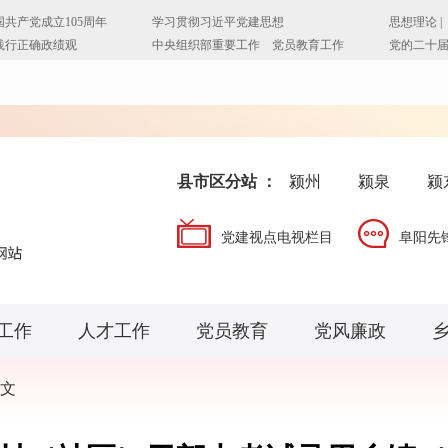
县市区分站 ：
颍州
颍泉
颍
党建视点电视栏目
阜阳先
工作
人才工作
党员教育
党风廉政
文