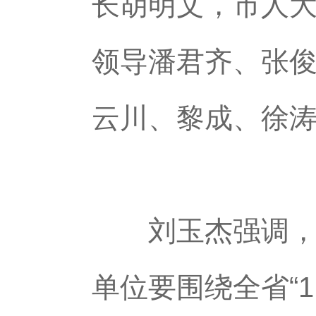
长胡明文，市人
领导潘君齐、张
云川、黎成、徐
刘玉杰强调，产
单位要围绕全省“1