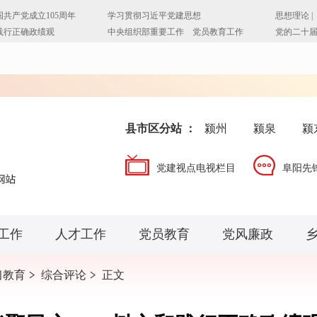
县市区分站 ：
颍州
颍泉
颍
党建视点电视栏目
阜阳先
工作
人才工作
党员教育
党风廉政
习教育
综合评论
正文