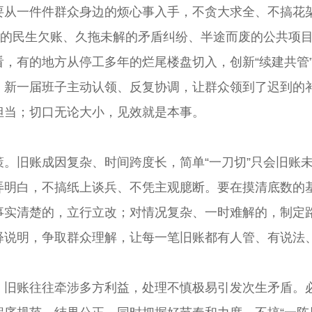
一件件群众身边的烦心事入手，不贪大求全、不搞花架
决的民生欠账、久拖未解的矛盾纠纷、半途而废的公共项
，有的地方从停工多年的烂尾楼盘切入，创新“续建共管
，新一届班子主动认领、反复协调，让群众领到了迟到的
担当；切口无论大小，见效就是本事。
旧账成因复杂、时间跨度长，简单“一刀切”只会旧账未
弄明白，不搞纸上谈兵、不凭主观臆断。要在摸清底数的
事实清楚的，立行立改；对情况复杂、一时难解的，制定
释说明，争取群众理解，让每一笔旧账都有人管、有说法
账往往牵涉多方利益，处理不慎极易引发次生矛盾。必