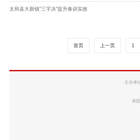
太和县大新镇“三字决”提升春训实效
首页
上一页
1
主办单
阜阳