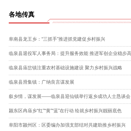
各地传真
阜南县龙王乡：“三抓手”推进抓党建促乡村振兴
临泉县退役军人事务局：提升服务效能 推进军创企业稳步
临泉县庙岔镇注重农村基础设施建设 聚力乡村振兴战略
临泉县滑集镇：广纳良言谋发展
叙乡情，谋发展——临泉县迎仙镇举行返乡成功人士恳谈会
颍东区冉庙乡“红”“黄”“蓝”在行动 绘就乡村振兴靓丽底色
阜阳市颍州区：区委编办加强支部结对共建助推乡村振兴