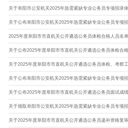
关于阜阳市公安机关2025年急需紧缺专业公务员专项招录
关于公布阜阳市公安机关2025年急需紧缺专业公务员专项
2025年度阜阳市市直机关公开遴选公务员体检合格人员名
关于公布2025年度阜阳市市直机关公开遴选公务员体检合
关于2025年度阜阳市市直机关公开遴选公务员体检、考察
关于公布阜阳市公安机关2025年急需紧缺专业公务员专项
关于公布2025年度阜阳市市直机关公开遴选公务员面试成
关于领取阜阳市公安机关2025年急需紧缺专业公务员专项
关于2025年度阜阳市市直机关公开遴选公务员递补资格复