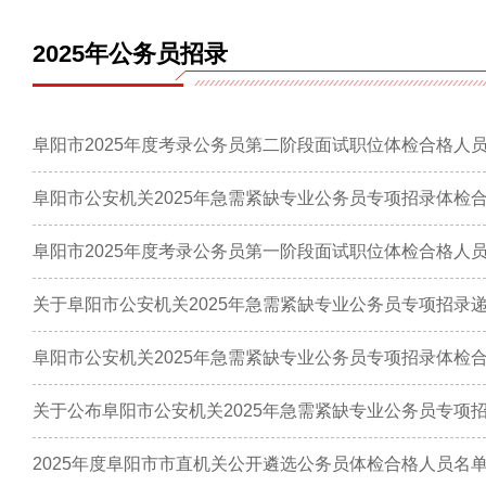
2025年公务员招录
阜阳市2025年度考录公务员第二阶段面试职位体检合格人
阜阳市公安机关2025年急需紧缺专业公务员专项招录体检
阜阳市2025年度考录公务员第一阶段面试职位体检合格人
关于阜阳市公安机关2025年急需紧缺专业公务员专项招录
阜阳市公安机关2025年急需紧缺专业公务员专项招录体检
关于公布阜阳市公安机关2025年急需紧缺专业公务员专项
2025年度阜阳市市直机关公开遴选公务员体检合格人员名