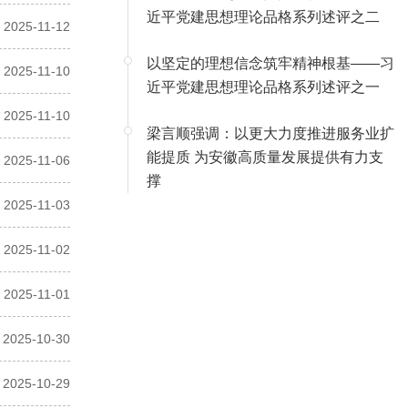
近平党建思想理论品格系列述评之二
2025-11-12
以坚定的理想信念筑牢精神根基——习
2025-11-10
近平党建思想理论品格系列述评之一
2025-11-10
梁言顺强调：以更大力度推进服务业扩
能提质 为安徽高质量发展提供有力支
2025-11-06
撑
2025-11-03
2025-11-02
2025-11-01
2025-10-30
2025-10-29