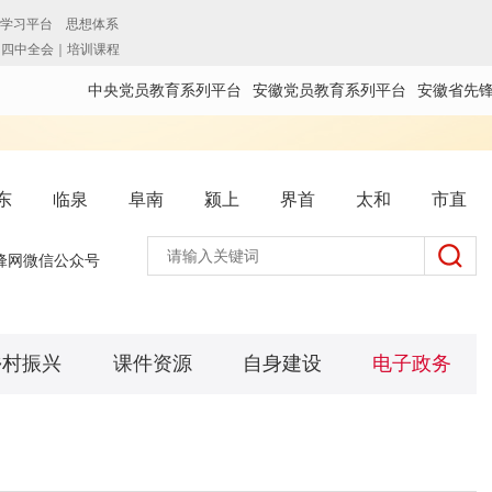
中央党员教育系列平台
安徽党员教育系列平台
安徽省先
东
临泉
阜南
颍上
界首
太和
市直
锋网微信公众号
乡村振兴
课件资源
自身建设
电子政务