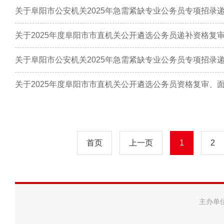
关于阜阳市公安机关2025年急需紧缺专业公务员专项招录
关于2025年度阜阳市市直机关公开遴选公务员递补资格复
关于阜阳市公安机关2025年急需紧缺专业公务员专项招录
关于2025年度阜阳市市直机关公开遴选公务员资格复审、
首页
上一页
1
2
主办单