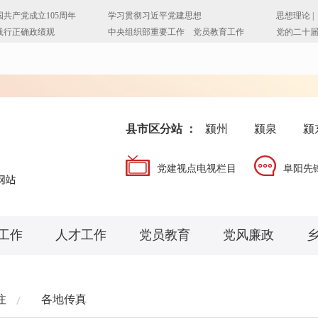
县市区分站 ：
颍州
颍泉
颍
党建视点电视栏目
阜阳先
工作
人才工作
党员教育
党风廉政
注
各地传真