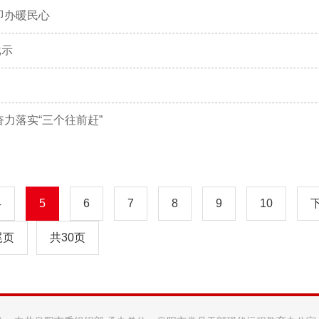
即办暖民心
批示
力落实“三个往前赶”
4
5
6
7
8
9
10
尾页
共30页