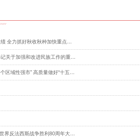
刘玉杰在临泉县调研时强调 把抓好党建为民造福作为最大政绩 全力抓好秋收秋种加快重点项目建设
市委理论学习中心组举行学习扩大会议 深入学习习近平总书记关于加强和改进民族工作的重要思想
刘玉杰在市委市政府专题会议上强调 锚定建设“三地一区”“十个区域性强市” 高质量做好“十五五”规划编制工作
阜阳市广大党员干部群众集中收看纪念中国人民抗日战争暨世界反法西斯战争胜利80周年大会实况