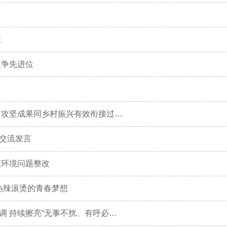
意
短争先进位
刘玉杰在全市专题调度会上强调 全力以赴打好巩固拓展脱贫攻坚成果同乡村振兴有效衔接过渡期收官战
交流发言
态环境问题整改
热辣滚烫的青春梦想
刘玉杰在市委书记领衔督办市政协重点提案办理协商会上强调 持续擦亮“无事不扰、有呼必应”满意“阜”务营商环境品牌