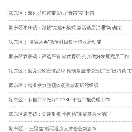
颍东区：深化导师帮带 助力“青苗”变“壮苗
颍东区枣庄镇：深耕“党建+”模式 激活基层治理“新动能”
颍东区：“引城入乡”激活村级集体增收新动能
颍东区袁寨镇：严选严管 储优育强 扎实做好发展党员工作
颍东区：擦亮理论宣讲品牌 推动基层理论宣讲“宣”出特色 “
颍东区：精准发力整顿软弱涣散基层党组织
颍东区：多措并举做好“12380”平台举报受理工作
颍东区袁寨镇：党建引领“小网格”赋能基层大治理
颍东区：“三聚焦”谱写返乡人才创业新篇章