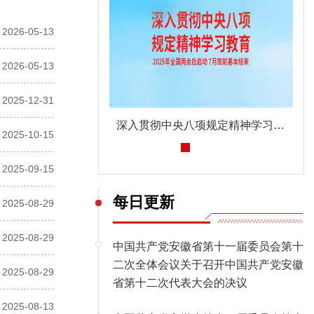
2026-05-13
2026-05-13
2025-12-31
证：烈骨忠魂荡苍穹》
深入贯彻中央八项规定精神学习教育
2025-10-15
2025-09-15
每日更新
2025-08-29
2025-08-29
中国共产党安徽省第十一届委员会第十
二次全体会议关于召开中国共产党安徽
2025-08-29
省第十二次代表大会的决议
2025-08-13