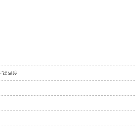
《两张烈士
讲”出温度