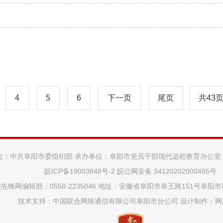
4
5
6
下一页
尾页
共43
位：中共阜阳市委组织部 承办单位：阜阳市党员干部现代远程教育办公室
皖ICP备19003848号-2
皖公网安备 34120202000485号
先锋网编辑部：0558-2235046 地址：安徽省阜阳市阜王路151号阜阳
技术支持：中国联合网络通信有限公司阜阳市分公司 设计制作：
网