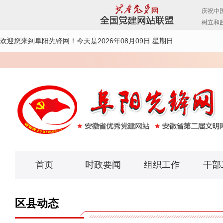
欢迎您来到阜阳先锋网！
今天是2026年08月09日 星期日
首页
时政要闻
组织工作
干部
区县动态