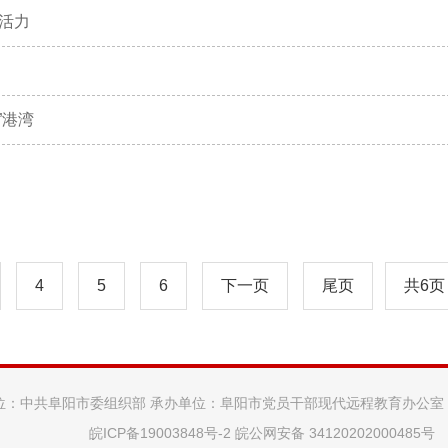
活力
”港湾
4
5
6
下一页
尾页
共6页
位：中共阜阳市委组织部 承办单位：阜阳市党员干部现代远程教育办公室
皖ICP备19003848号-2
皖公网安备 34120202000485号