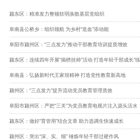
颍东区：精准发力整顿软弱涣散基层党组织
阜南县公桥乡：组织领航 为乡村“造血”添动能
阜阳市颍州区：“三点发力”推动干部教育培训提质增效
颍东区：连续四年开展“揭榜挂帅”活动 打造年轻干部成长“练
阜南县：弘扬新时代王家坝精神 打造党性教育新高地
颍州区：“三点发力”提升流动党员教育管理质效
阜阳市颍州区：严把“三关”为党员教育电视片注入源头活水
颍东区：做好“育管用”结合文章 助力选调生快速成长
颍州区：突出“深、实、细” 锤炼年轻干部过硬作风